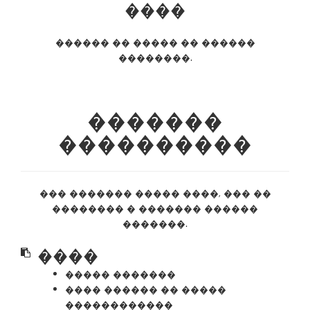
����
������ �� ����� �� ������
��������.
�������
����������
��� ������� ����� ����, ��� ��
�������� � ������� ������
�������.
����
����� �������
���� ������ �� �����
������������