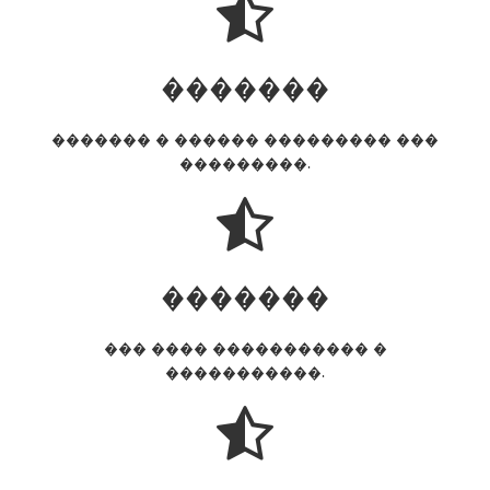
�������
������� � ������ ��������� ���
���������.
�������
��� ���� ����������� �
�����������.