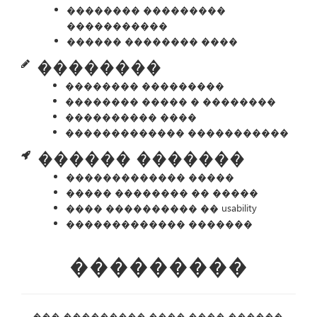
�������� ���������
�����������
������ �������� ����
��������
�������� ���������
�������� ����� � ��������
���������� ����
������������� �����������
������ �������
������������� �����
����� �������� �� �����
���� ���������� �� usability
������������� �������
���������
��� ��������� ���� ���� ������.