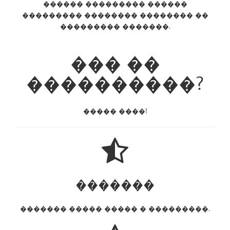
������ ��������� ������
��������� �������� �������� ��
��������� �������.
��� ��
����������?
����� ����!
�������
������� ����� ����� � ���������.