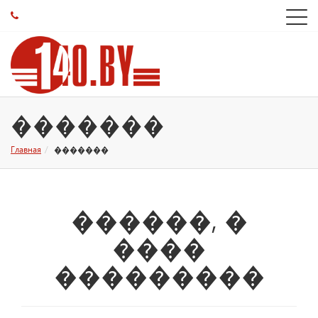
�������
Главная
�������
������, �
����
���������