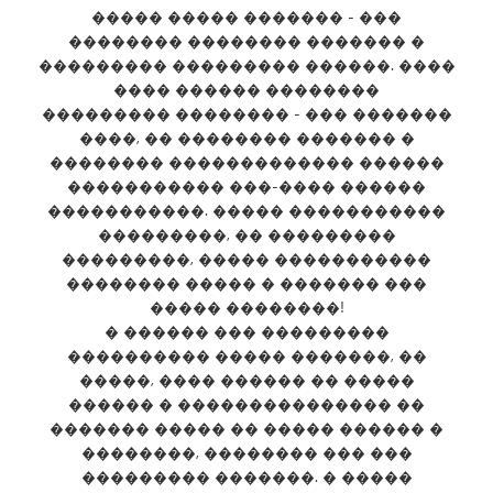
����� ����� ������� - ���
�������� �������� ������� �
��������� ��������� ������. ����
���� ������ ��������
��������� �������� - ��� �������
����, �� �������� ������� �
�������� ������������� ������
����������� ���-���� ������
�����������. ����� �����������
���������, �� ���������
���������, ����� �����������
�������� ����� � ������� ���
����� ��������!
� ������ ��� ���������
���������� ����� �������, ��
�����, ���� ������ �� �����
������ � ��������������� ��
������� ����� �� ����� ������ �
��������, �������� ��� ���
��������� �������. � �����